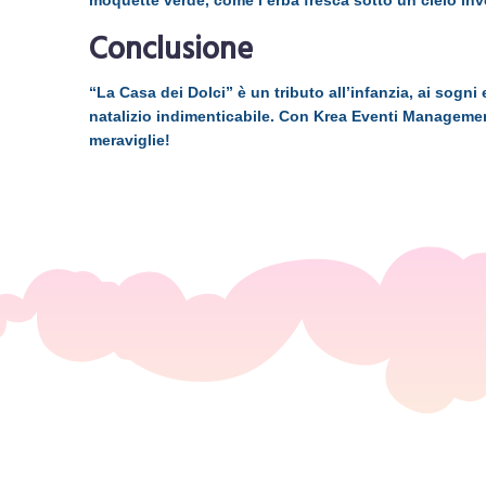
moquette verde, come l’erba fresca sotto un cielo inve
Conclusione
“La Casa dei Dolci” è un tributo all’infanzia, ai sogn
natalizio indimenticabile. Con Krea Eventi Managemen
meraviglie!