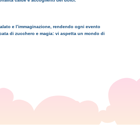
nalità calde e accoglienti dei dolci.
il palato e l’immaginazione, rendendo ogni evento
scata di zucchero e magia: vi aspetta un mondo di