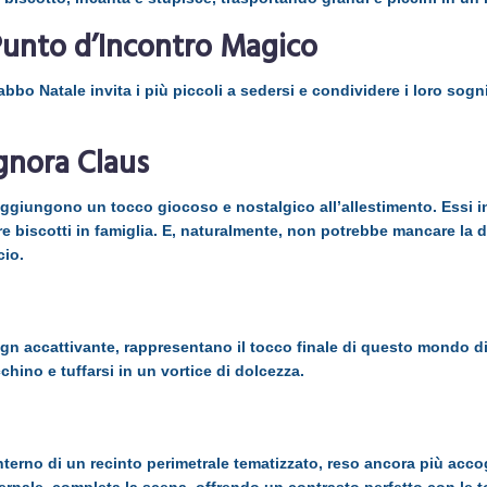
 Punto d’Incontro Magico
bbo Natale invita i più piccoli a sedersi e condividere i loro sogni 
ignora Claus
aggiungono un tocco giocoso e nostalgico all’allestimento. Essi i
are biscotti in famiglia. E, naturalmente, non potrebbe mancare la
cio.
esign accattivante, rappresentano il tocco finale di questo mondo di
hino e tuffarsi in un vortice di dolcezza.
terno di un recinto perimetrale tematizzato, reso ancora più accog