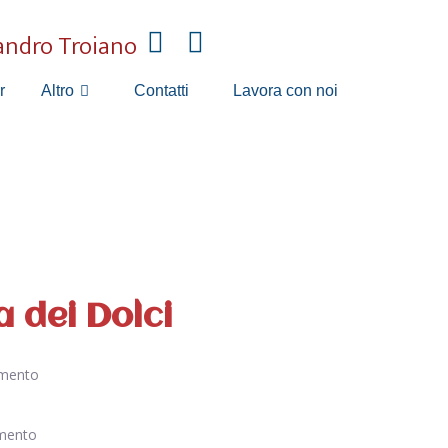
andro Troiano
r
Contatti
Lavora con noi
Altro
 dei Dolci
imento
imento