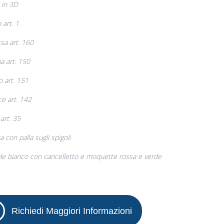
 in 3D
 art. 1
sa art. 160
a art. 150
 art. 151
e art. 142
art. 35
con palla sugli spigoli
le bianco con cancelletto e moquette rossa e verde
Richiedi Maggiori Informazioni