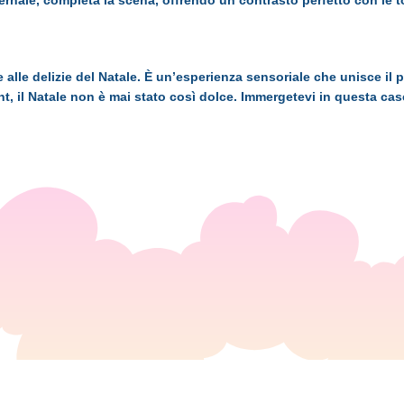
rnale, completa la scena, offrendo un contrasto perfetto con le to
i e alle delizie del Natale. È un’esperienza sensoriale che unisce 
t, il Natale non è mai stato così dolce. Immergetevi in questa ca