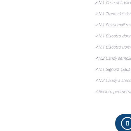
✓
N.1 Casa dei dolci
✓N.1 Trono classico
✓N.1 Posta mail ros
✓N.1 Biscotto donn
✓N.1 Biscotto uomo
✓N.2 Candy semplic
✓N.1 Signora Claus 
✓N.2 Candy a stecca 
✓Recinto perimetra