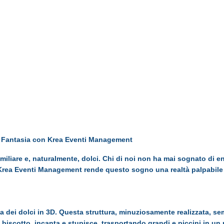
 e Fantasia con Krea Eventi Management
 familiare e, naturalmente, dolci. Chi di noi non ha mai sognato di e
Krea Eventi Management rende questo sogno una realtà palpabile 
sa dei dolci in 3D. Questa struttura, minuziosamente realizzata, se
i biscotto, incanta e stupisce, trasportando grandi e piccini in un