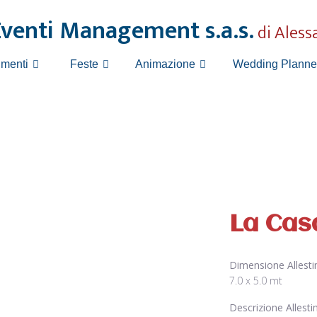
Eventi Management s.a.s.
di Aless
Wedding Planne
imenti
Feste
Animazione
La Casa
Dimensione Allest
7.0 x 5.0 mt
Descrizione Allest