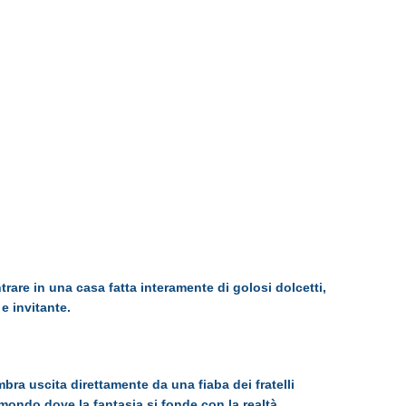
ntrare in una casa fatta interamente di golosi dolcetti,
e invitante.
mbra uscita direttamente da una fiaba dei fratelli
 mondo dove la fantasia si fonde con la realtà.